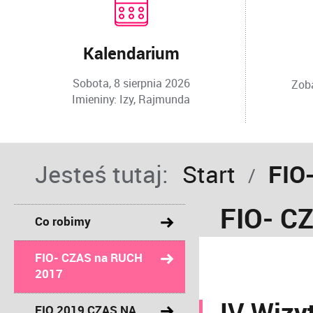
Kalendarium
Sobota,
8
sierpnia
2026
Zoba
Imieniny: Izy, Rajmunda
Jesteś tutaj:
Start
FIO
/
FIO- C
Co robimy
FIO- CZAS na RUCH
2017
IV Wizy
FIO 2019 CZAS NA