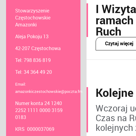
I Wizyt
Stowarzyszenie
ramach 
Częstochowskie
Amazonki
Ruch
Aleja Pokoju 13
Czytaj więcej
42-207 Częstochowa
Tel: 798 836 819
Tel: 34 364 49 20
Email:
Kolejne
amazonkiczestochowskie@poczta.fm
Numer konta 24 1240
Wczoraj uc
2252 1111 0000 3159
Czas na R
0183
kolejnych
KRS 0000037069